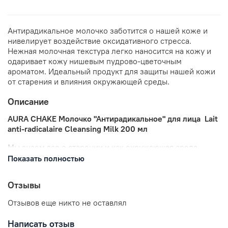
Антирадикальное молочко заботится о нашей коже и
нивелирует воздействие оксидативного стресса.
Нежная молочная текстура легко наносится на кожу и
одаривает кожу нишевым пудрово-цветочным
ароматом. Идеальный продукт для защиты нашей кожи
от старения и влияния окружающей среды.
Описание
AURA CHAKE Молочко "Антирадикальное" для лица Lait
anti-radicalaire Cleansing Milk 200 мл
Мы знаем все о старении и как окружающая среда
влияет на нашу кожу. Самый важный этап ухода - это
Показать полностью
очищение. Антирадикальное молочко заботится о
нашей коже и нивелирует воздействие оксидативного
Отзывы
стресса. Нежная молочная текстура легко наносится на
кожу и одаривает кожу нишевым пудрово-цветочным
Отзывов еще никто не оставлял
ароматом. Идеальный продукт для защиты нашей кожи
от старения и влияния окружающей среды.
Написать отзыв