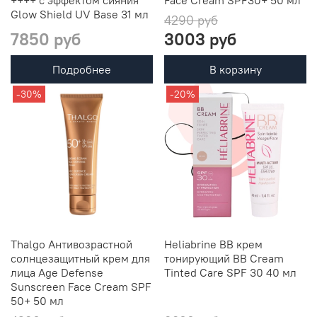
++++ с эффектом сияния
Face Cream SPF30+ 50 мл
Glow Shield UV Base 31 мл
4290 руб
7850 руб
3003 руб
Подробнее
В корзину
-30%
-20%
Thalgo Антивозрастной
Heliabrine BB крем
солнцезащитный крем для
тонирующий BB Cream
лица Age Defense
Tinted Care SPF 30 40 мл
Sunscreen Face Cream SPF
50+ 50 мл