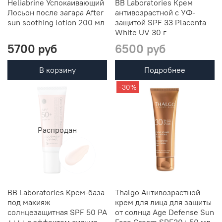
Heliabrine Успокаивающий
BB Laboratories Крем
Лосьон после загара After
антивозрастной с УФ-
sun soothing lotion 200 мл
защитой SPF 33 Placenta
White UV 30 г
5700 руб
6500 руб
В корзину
Подробнее
-30%
Распродан
BB Laboratories Крем-база
Thalgo Антивозрастной
под макияж
крем для лица для защиты
солнцезащитная SPF 50 РА
от солнца Age Defense Sun