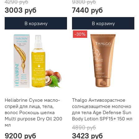
4290 руб
9300 руб
3003 руб
7440 руб
В корзину
В корзину
-30%
Heliabrine Сухое масло-
Thalgo Антивозрастное
спрей для лица, тела,
солнцезащитное молочко
волос Роскошь шелка
для тела Age Defense Sun
Multi purpose Dry Oil 200
Body Lotion SPF15+ 150 мл
мл
4890 руб
9200 руб
3423 руб