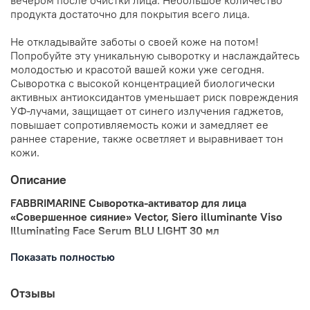
продукта достаточно для покрытия всего лица.
Не откладывайте заботы о своей коже на потом!
Попробуйте эту уникальную сыворотку и наслаждайтесь
молодостью и красотой вашей кожи уже сегодня.
Сыворотка с высокой концентрацией биологически
активных антиоксидантов уменьшает риск повреждения
УФ-лучами, защищает от синего излучения гаджетов,
повышает сопротивляемость кожи и замедляет ее
раннее старение, также осветляет и выравнивает тон
кожи.
Описание
FABBRIMARINE Сыворотка-активатор для лица
«Совершенное сияние» Vector, Siero illuminante Viso
Illuminating Face Serum BLU LIGHT 30 мл
Сыворотка с высокой концентрацией биологически
Показать полностью
активных антиоксидантов уменьшает риск повреждения
УФ-лучами, защищает от синего излучения гаджетов,
Отзывы
повышает сопротивляемость кожи и замедляет ее