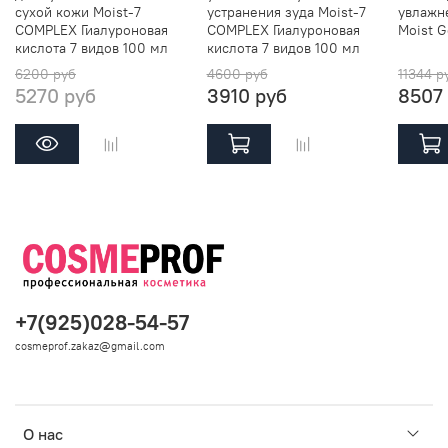
сухой кожи Moist-7
устранения зуда Moist-7
увлажн
барбадоского, масло аргании, капсулированный
COMPLEX Гиалуроновая
COMPLEX Гиалуроновая
Moist G
экстракт ростков листьев аргании колючей, эритритол,
кислота 7 видов 100 мл
кислота 7 видов 100 мл
Гомарин (HCl), акваланс, гидрохлорид аминокислот,
6200 руб
4600 руб
11344 р
лецитин.
5270 руб
3910 руб
8507
Способ применения
Утром и/или вечером наносите сыворотку и вбивайте ее
мягкими массажными движениями. Рекомендуется
использование с любыми базовыми препаратами серии
Ревитализанте.
Сosmeprof.ru - Официальный партнер марки
FABBRIMARINE на территории РФ.
+7(925)028-54-57
cosmeprof.zakaz@gmail.com
О нас