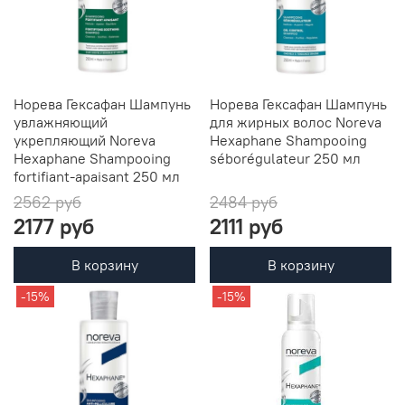
Норева Гексафан Шампунь
Норева Гексафан Шампунь
увлажняющий
для жирных волос Noreva
укрепляющий Noreva
Hexaphane Shampooing
Hexaphane Shampooing
séborégulateur 250 мл
fortifiant-apaisant 250 мл
2562 руб
2484 руб
2177 руб
2111 руб
В корзину
В корзину
-15%
-15%