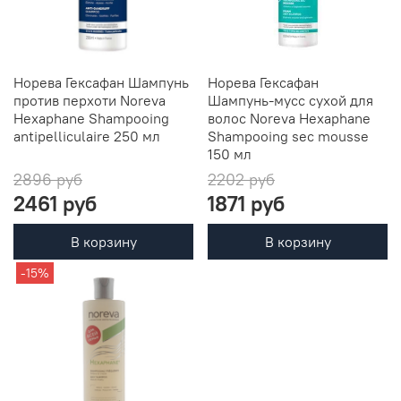
Норева Гексафан Шампунь
Норева Гексафан
против перхоти Noreva
Шампунь-мусс сухой для
Hexaphane Shampooing
волос Noreva Hexaphane
antipelliculaire 250 мл
Shampooing sec mousse
150 мл
2896 руб
2202 руб
2461 руб
1871 руб
В корзину
В корзину
-15%