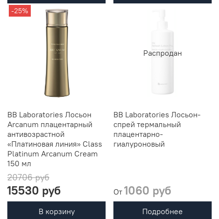
-25%
Распродан
BB Laboratories Лосьон
BB Laboratories Лосьон-
Arcanum плацентарный
спрей термальный
антивозрастной
плацентарно-
«Платиновая линия» Class
гиалуроновый
Platinum Arcanum Cream
150 мл
20706 руб
15530 руб
1060 руб
От
В корзину
Подробнее