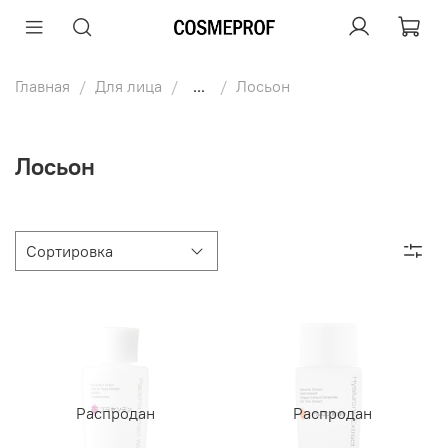
Главная
Для лица
...
Лосьон
Лосьон
Распродан
Распродан