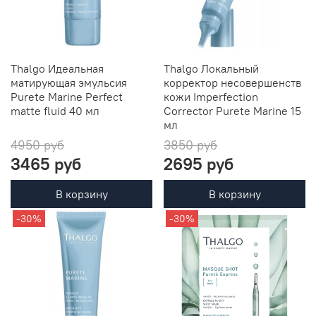
Thalgo Идеальная
Thalgo Локальный
матирующая эмульсия
корректор несовершенств
Purete Marine Perfect
кожи Imperfection
matte fluid 40 мл
Corrector Purete Marine 15
мл
4950 руб
3850 руб
3465 руб
2695 руб
В корзину
В корзину
-30%
-30%