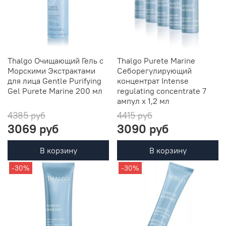
Thalgo Очищающий Гель с
Thalgo Purete Marine
Морскими Экстрактами
Себорегулирующий
для лица Gentle Purifying
концентрат Intense
Gel Purete Marine 200 мл
regulating concentrate 7
ампул x 1,2 мл
4385 руб
4415 руб
3069 руб
3090 руб
В корзину
В корзину
-30%
-30%