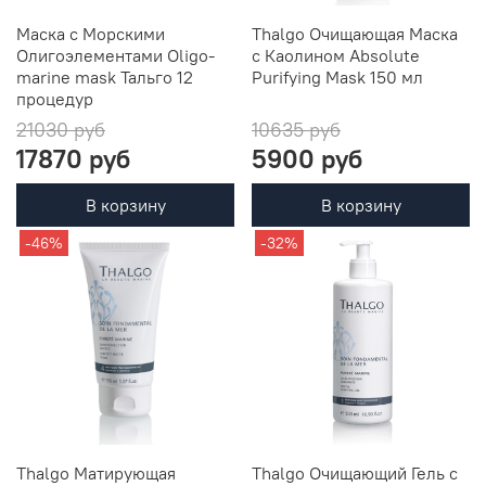
Маска с Морскими
Thalgo Очищающая Маска
Олигоэлементами Oligo-
с Каолином Absolute
marine mask Тальго 12
Purifying Mask 150 мл
процедур
21030 руб
10635 руб
17870 руб
5900 руб
В корзину
В корзину
-46%
-32%
Thalgo Матирующая
Thalgo Очищающий Гель с