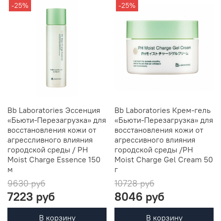
-25%
-25%
Bb Laboratories Эссенция
Bb Laboratories Крем-гель
«Бьюти-Перезагрузка» для
«Бьюти-Перезагрузка» для
восстановления кожи от
восстановления кожи от
агрессливного влияния
агрессивного влияния
городской среды / PH
городской среды /PH
Moist Charge Essence 150
Moist Charge Gel Cream 50
м
г
9630 руб
10728 руб
7223 руб
8046 руб
В корзину
В корзину