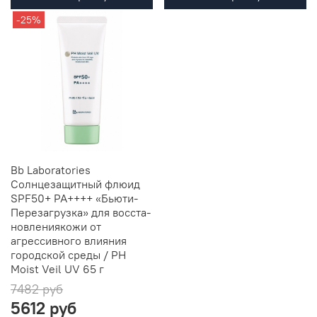
-25%
Bb Laboratories
Солнцезащитный флюид
SPF50+ PA++++ «Бьюти-
Перезагрузка» для восста-
новлениякожи от
агрессивного влияния
городской среды / PH
Moist Veil UV 65 г
7482 руб
5612 руб