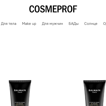
Для тела
Make up
Для мужчин
БАДы
Солнце
О