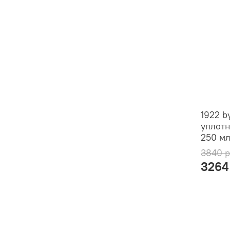
1922 b
уплотн
250 м
3840 
3264