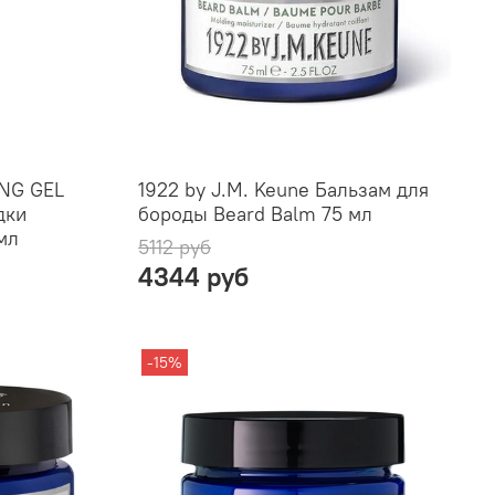
NG GEL
1922 by J.M. Keune Бальзам для
дки
бороды Beard Balm 75 мл
мл
5112 руб
4344 руб
-15%