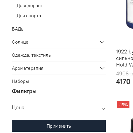
Дезодорант
Для спорта
БАДы
Солнце
1922 b
Одежда, текстиль
сильно
Hold W
Ароматерапия
4908 
4170
Наборы
Фильтры
-15%
Цена
Применить