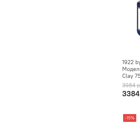
1922 b
Модел
Clay 7
3984 
3384
-15%