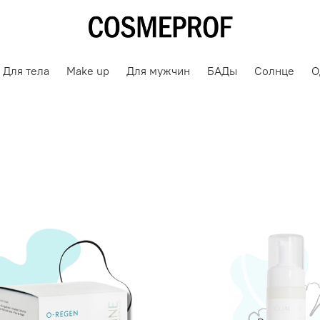
Для тела
Make up
Для мужчин
БАДы
Солнце
О