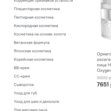
Коррекция признаков усталости
Плацентарная косметика
Пептидная косметика
Кислородная косметика
Косметика на основе золота
Веганская формула
Японская косметика
Ормет
оксиг
Корейская косметика
лица H
ВВ-крем
Oxygen
CC-крем
9002 
7651
Сыворотка
Уход для губ
Уход для шеи и декольте
Для массажа лица